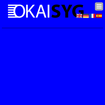
© 2006-2026
Okaisyg.com
|
Pagina maken
|
Algemene voorwaarden
|
Contact