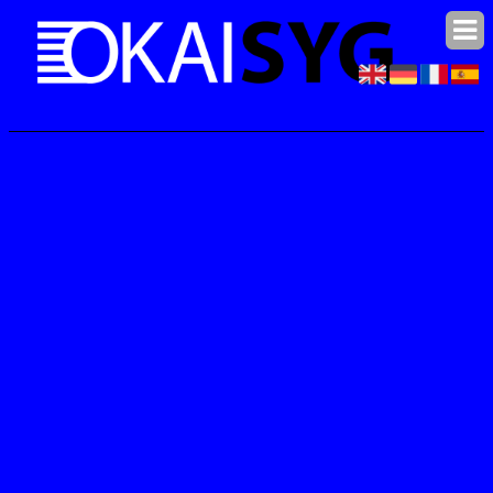
© 2006-2026
Okaisyg.com
|
Pagina maken
|
Algemene voorwaarden
|
Contact